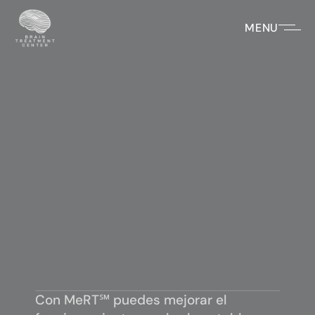
MENU
Invertir en tu salud 
mental es invertir 
Con MeRT℠ puedes mejorar el 