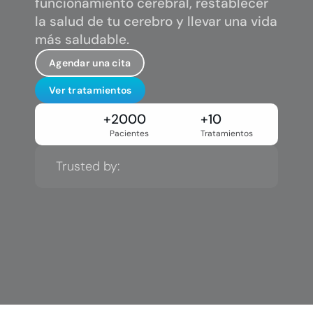
funcionamiento cerebral, restablecer 
en tu futuro
la salud de tu cerebro y llevar una vida 
más saludable.
Agendar una cita
Ver tratamientos
+2000
+10
Pacientes
Tratamientos
Trusted by: