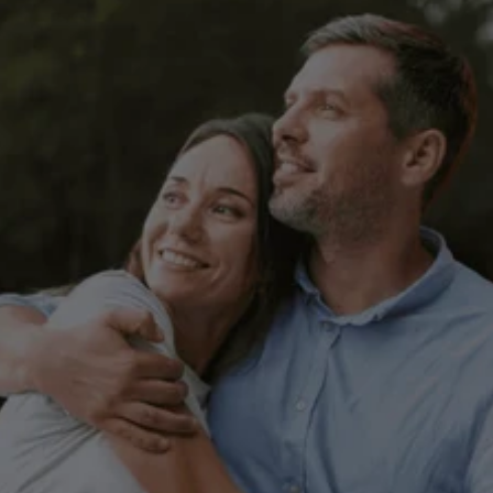
Haz de la salud
mental una 
prioridad
Los pacientes que usan MeRT℠ pueden 
obtener mejorías importantes en 
síntomas de una variedad de 
condiciones, entre ellas:
TEPT
Depresión
Autismo