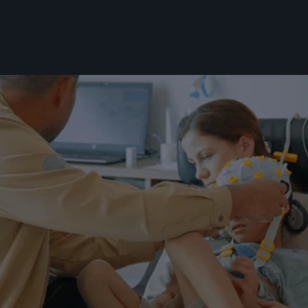
bienestar de mi hijo es el Brain Treatment 
Center. Su progreso ha sido asombroso 
desde que llegamos aquí.

Llegó el momento de 
sentirte bien contigo
Si quieres llevar una vida saludable, es 
indispensable un cerebro saludable.
Encuentra tu médico